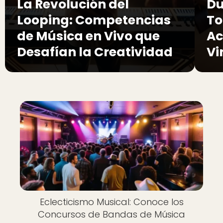
La Revolución del
Du
Looping: Competencias
To
de Música en Vivo que
Ac
Desafían la Creatividad
Vi
Eclecticismo Musical: Conoce los
Concursos de Bandas de Música