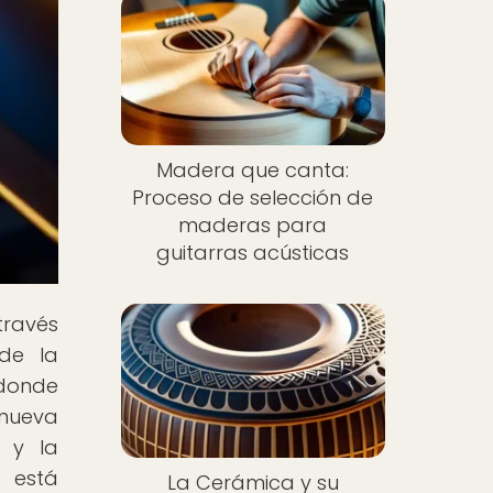
Madera que canta:
Proceso de selección de
maderas para
guitarras acústicas
través
de la
donde
 nueva
a y la
 está
La Cerámica y su