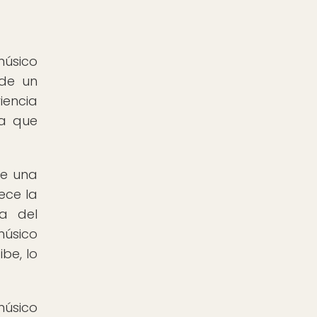
músico
 de un
iencia
ca que
de una
ece la
ca del
músico
be, lo
músico