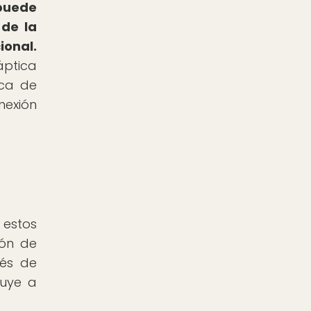
puede
 de la
ional.
áptica
ica de
nexión
 estos
ión de
vés de
buye a