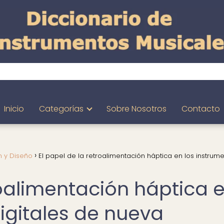
Inicio
Categorías
Sobre Nosotros
Contacto
n y Diseño
El papel de la retroalimentación háptica en los instrum
roalimentación háptica 
igitales de nueva