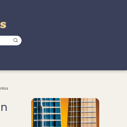
entos
Nuevo
en