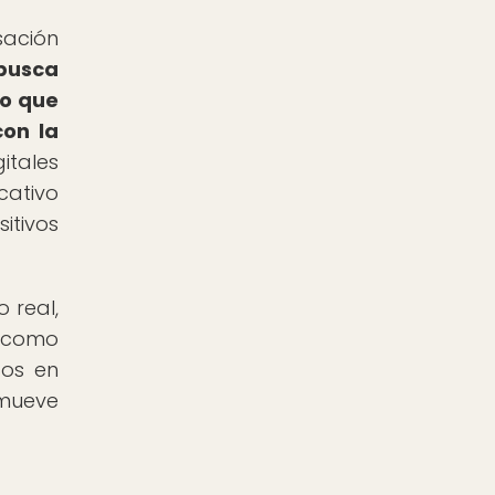
sación
 busca
lo que
con la
itales
cativo
itivos
 real,
 como
cos en
omueve