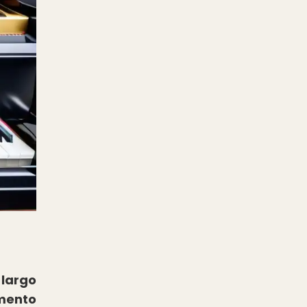
 largo
umento