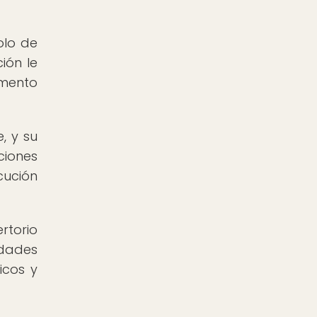
olo de
ión le
umento
e, y su
ciones
cución
rtorio
edades
icos y