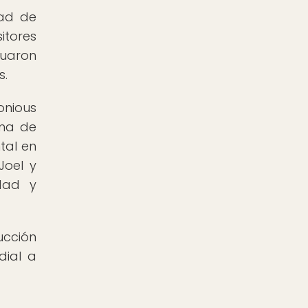
dad de
itores
nuaron
s.
onious
rma de
tal en
Joel y
idad y
ucción
dial a