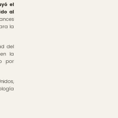
uyó el
ido al
vances
para la
ad del
 en la
do por
nidos,
ología