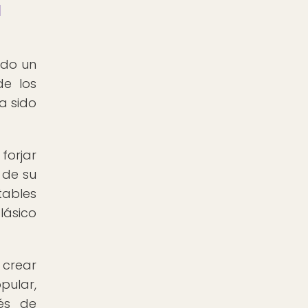
a
ndo un
de los
a sido
forjar
 de su
tables
lásico
 crear
ular,
vés de