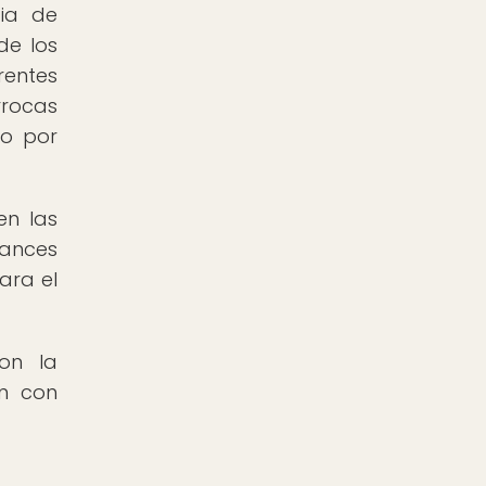
cia de
de los
rentes
rrocas
do por
en las
vances
ara el
on la
ón con