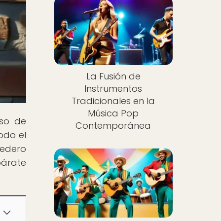
La Fusión de
Instrumentos
Tradicionales en la
Música Pop
rso de
Contemporánea
odo el
cedero
párate