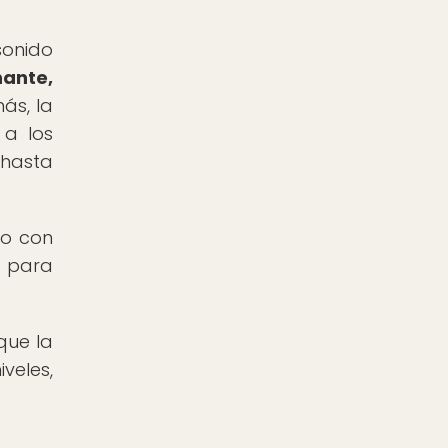
sonido
nante,
s, la
 a los
 hasta
to con
a para
que la
veles,