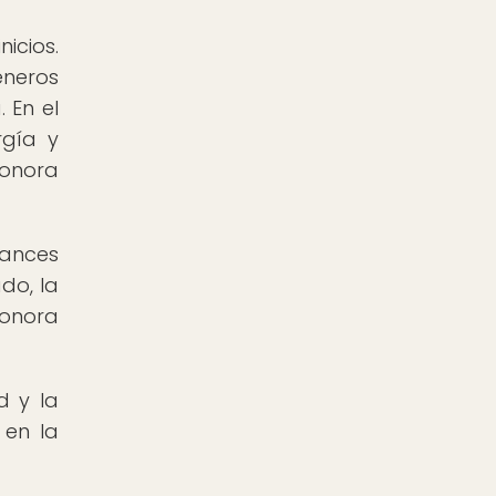
icios.
éneros
 En el
rgía y
sonora
ances
do, la
sonora
d y la
 en la