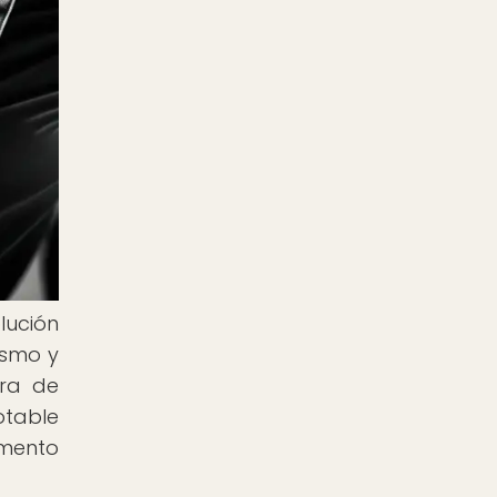
lución
ismo y
ora de
otable
emento