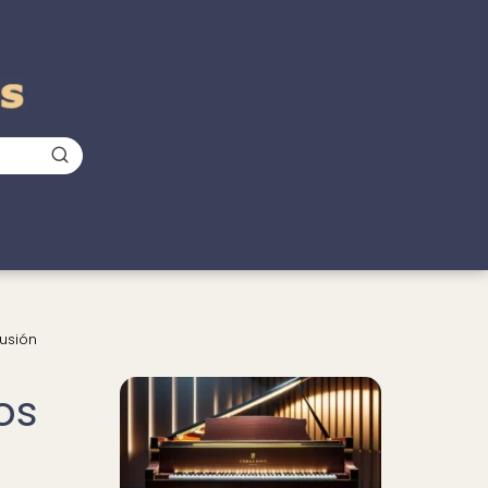
cusión
os