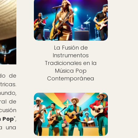
La Fusión de
Instrumentos
Tradicionales en la
Música Pop
do de
Contemporánea
ricas.
mundo,
ral de
cusión
n Pop
",
ra una