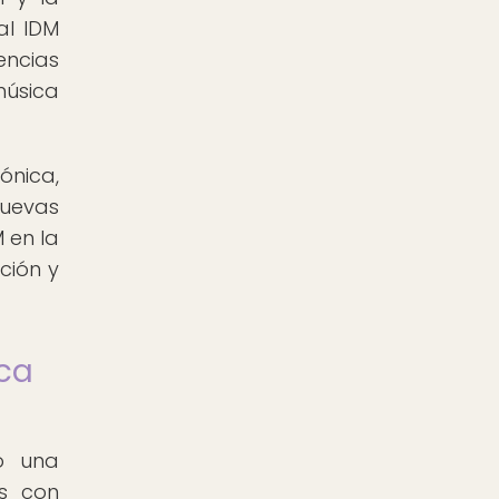
al IDM
encias
música
ónica,
nuevas
 en la
ción y
ica
do una
os con