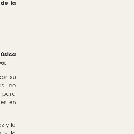
 de la
úsica
ca.
por su
dos no
d para
des en
z y la
n y la