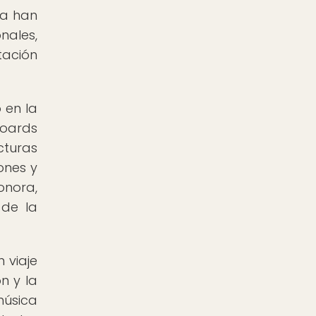
ca han
nales,
tación
 en la
Boards
cturas
ones y
onora,
 de la
 viaje
n y la
música