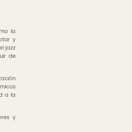
omo la
ptar y
l jazz
uir de
zación
tmicos
d a la
ores y