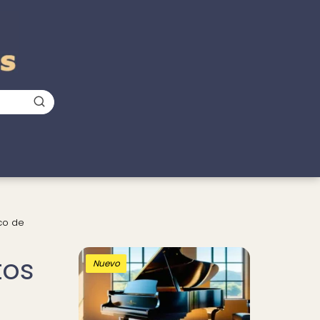
co de
tos
Nuevo