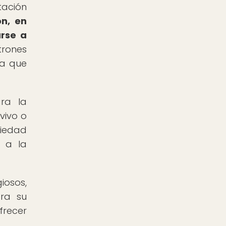
tación
ón, en
rse a
trones
ya que
ara la
vivo o
riedad
e a la
iosos,
ra su
recer