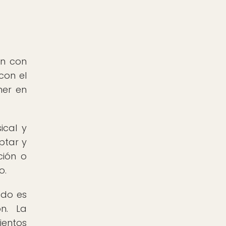
ón con
con el
ner en
ical y
ptar y
ción o
o.
ado es
n. La
ientos