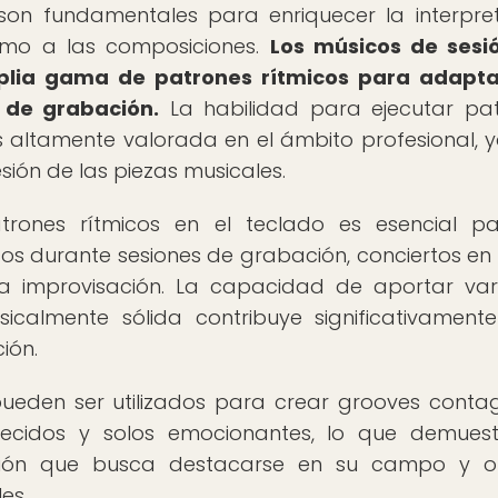
 son fundamentales para enriquecer la interpre
smo a las composiciones.
Los músicos de sesi
plia gama de patrones rítmicos para adapta
s de grabación.
La habilidad para ejecutar pa
es altamente valorada en el ámbito profesional, 
esión de las piezas musicales.
trones rítmicos en el teclado es esencial p
os durante sesiones de grabación, conciertos en 
era improvisación. La capacidad de aportar va
calmente sólida contribuye significativament
ión.
pueden ser utilizados para crear grooves contag
ecidos y solos emocionantes, lo que demuest
sión que busca destacarse en su campo y of
es.