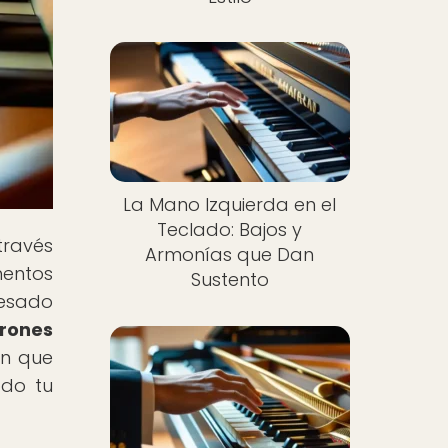
La Mano Izquierda en el
Teclado: Bajos y
través
Armonías que Dan
mentos
Sustento
resado
rones
ón que
odo tu