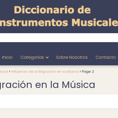
Inicio
Categorías
Sobre Nosotros
Contacto
tural
Influencia de la Migración en la Música
Page 2
gración en la Música