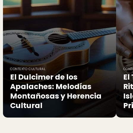
CONTEXTO CULTURAL
CONT
El Dulcimer de los
El
Apalaches: Melodías
Ri
Montañosas y Herencia
Is
Cultural
Pr