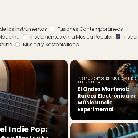
 de los Instrumentos
Fusiones Contemporáneas
 Moderna
Instrumentos en la Música Popular
Instru
nline
Música y Sostenibilidad
INSTRUMENTOS EN MÚSICA INDIE 
ALTERNATIVA
El Ondes Martenot:
Rareza Electrónica en 
Música Indie
Experimental
el Indie Pop: