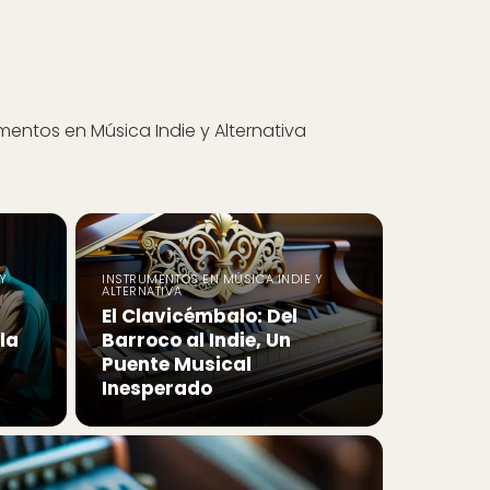
mentos en Música Indie y Alternativa
Y
INSTRUMENTOS EN MÚSICA INDIE Y
ALTERNATIVA
El Clavicémbalo: Del
la
Barroco al Indie, Un
Puente Musical
Inesperado