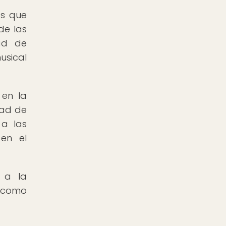
as que
de las
dad de
usical
 en la
dad de
 a las
 en el
 a la
s como