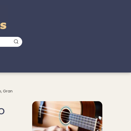
o, Gran
o