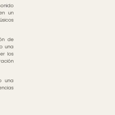
sonido
 en un
úsicos
ión de
do una
er los
ración
do una
ncias