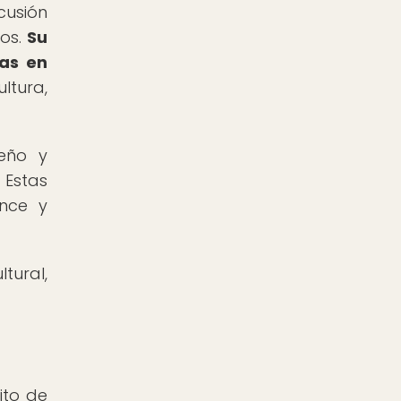
cusión
sos.
Su
ras en
ltura,
seño y
 Estas
ance y
tural,
ito de