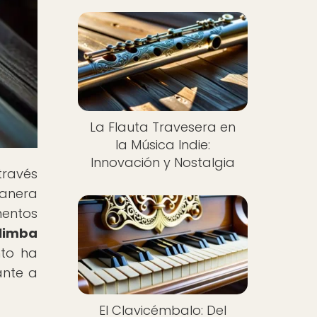
La Flauta Travesera en
la Música Indie:
Innovación y Nostalgia
través
manera
mentos
alimba
nto ha
ante a
El Clavicémbalo: Del