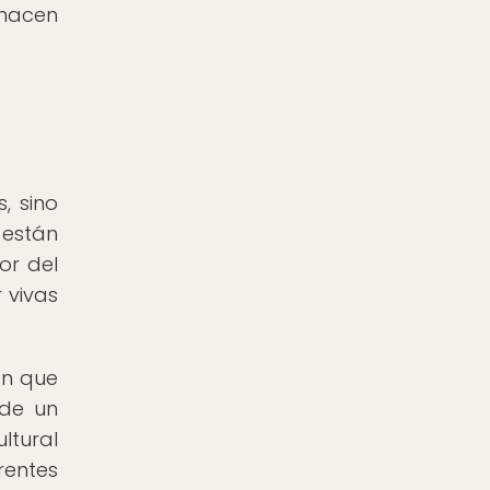
 hacen
, sino
 están
or del
 vivas
ón que
 de un
ltural
rentes