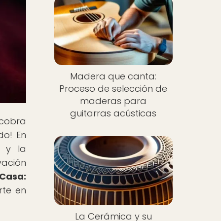
Madera que canta:
Proceso de selección de
maderas para
guitarras acústicas
 cobra
do! En
n y la
vación
Casa:
rte en
La Cerámica y su