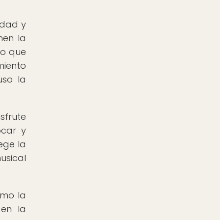
idad y
nen la
lo que
miento
uso la
sfrute
ocar y
ege la
usical
omo la
 en la