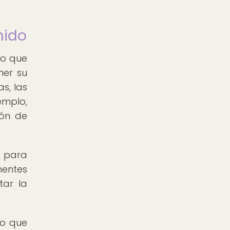
nido
do que
ner su
s, las
emplo,
ión de
s para
nentes
tar la
no que