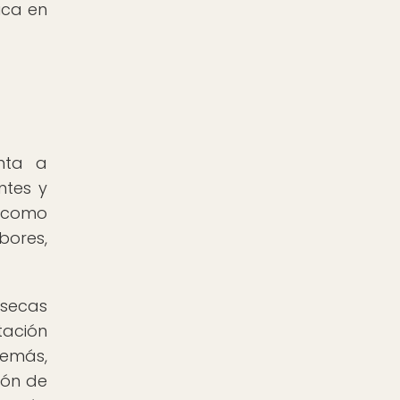
ica en
onta a
ntes y
s como
bores,
 secas
tación
demás,
ión de