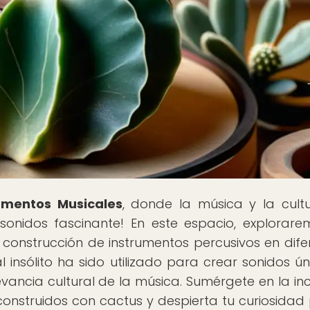
rumentos Musicales
, donde la música y la cult
sonidos fascinante! En este espacio, explorare
construcción de instrumentos percusivos en dife
 insólito ha sido utilizado para crear sonidos ún
levancia cultural de la música. Sumérgete en la inc
onstruidos con cactus y despierta tu curiosidad 