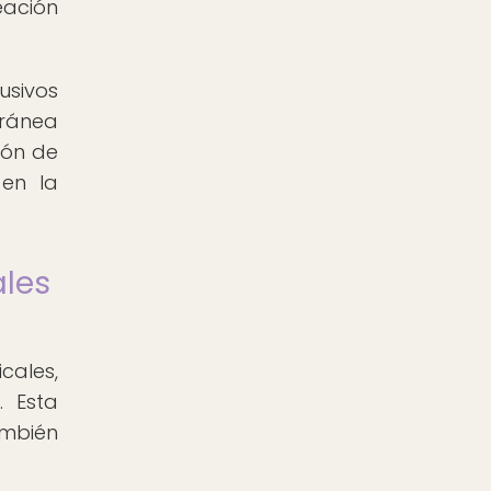
eación
usivos
oránea
ión de
 en la
ales
cales,
. Esta
ambién