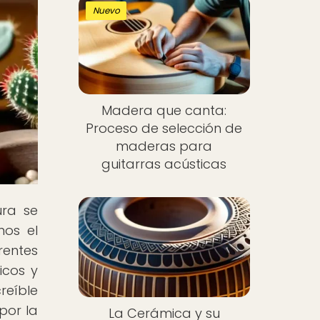
Nuevo
Madera que canta:
Proceso de selección de
maderas para
guitarras acústicas
ura se
mos el
rentes
icos y
reíble
por la
La Cerámica y su