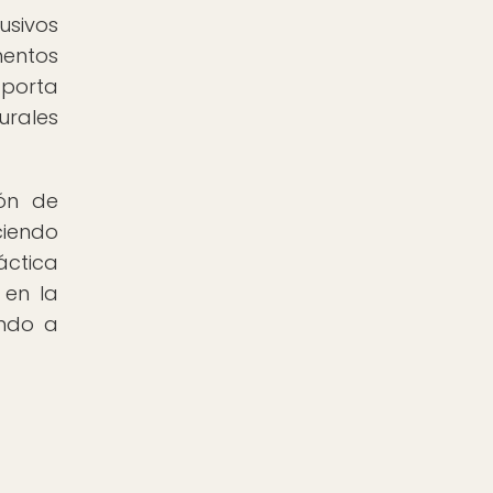
usivos
mentos
aporta
urales
ión de
ciendo
áctica
 en la
undo a