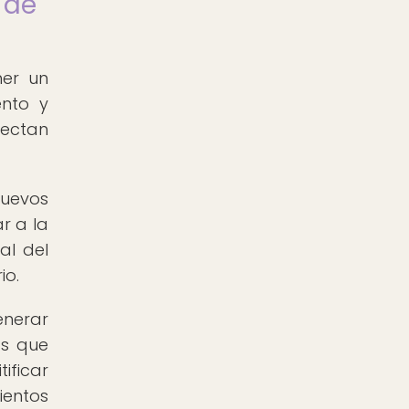
 de
ner un
ento y
fectan
nuevos
r a la
al del
io.
enerar
as que
ificar
entos