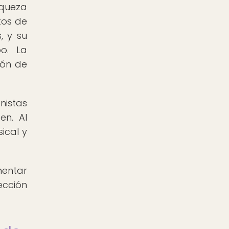
iqueza
tos de
, y su
o. La
ión de
nistas
en. Al
ical y
entar
ección