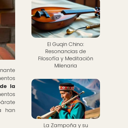
El Guqin Chino:
Resonancias de
Filosofía y Meditación
Milenaria
inante
mentos
de la
mentos
párate
a han
La Zampoña y su