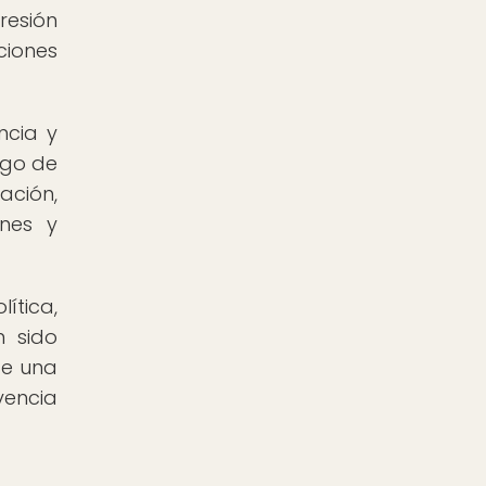
resión
ciones
ncia y
rgo de
ación,
ones y
ítica,
n sido
de una
vencia