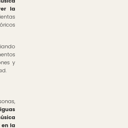
úsica
er la
ientas
óricos
ciando
mentos
ones y
ad.
sonas,
tiguas
música
 en la