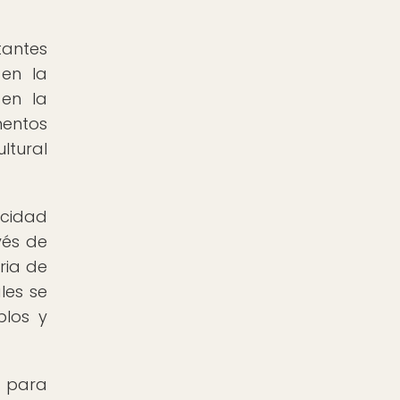
antes
 en la
 en la
mentos
ltural
acidad
vés de
ria de
les se
blos y
, para