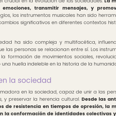
crucial en la evolución de las sociedades.
La m
emociones, transmitir mensajes, y promov
siglos, los instrumentos musicales han sido herram
ios significativos en diferentes contextos hist
iedad ha sido compleja y multifacética, influen
e las personas se relacionan entre sí. Los instru
la formación de movimientos sociales, revoluci
a huella indeleble en la historia de la humanid
en la sociedad
rmadora en la sociedad, capaz de unir a las per
s, y preservar la herencia cultural.
Desde las an
os de resistencia en tiempos de opresión, la 
 la conformación de identidades colectivas y