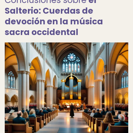
Conclusiones sobre
el
Salterio: Cuerdas de
devoción en la música
sacra occidental