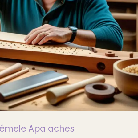
lcémele Apalaches