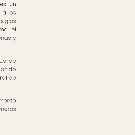
es un
 a los
siglos
omo el
enas y
ica de
sonido
ral de
emento
éneros