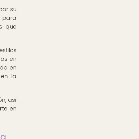
por su
s para
as que
stilos
eas en
ido en
 en la
n, así
rte en
ca