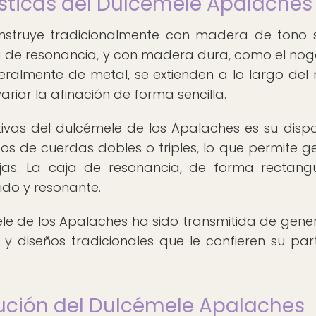
ísticas del Dulcémele Apalaches
onstruye tradicionalmente con madera de tono 
a de resonancia, y con madera dura, como el noga
eralmente de metal, se extienden a lo largo del m
riar la afinación de forma sencilla.
tivas del dulcémele de los Apalaches es su dispo
s de cuerdas dobles o triples, lo que permite g
as. La caja de resonancia, de forma rectang
ido y resonante.
le de los Apalaches ha sido transmitida de gene
 diseños tradicionales que le confieren su part
cución del Dulcémele Apalaches