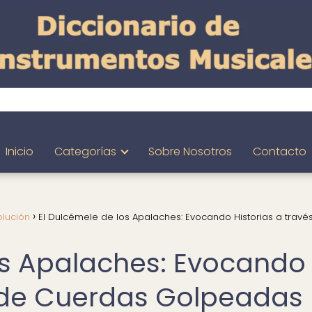
Inicio
Categorías
Sobre Nosotros
Contacto
olución
El Dulcémele de los Apalaches: Evocando Historias a travé
os Apalaches: Evocando
s de Cuerdas Golpeadas