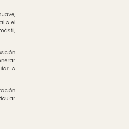
suave,
l o el
ástil,
sición
enerar
ular o
ración
icular