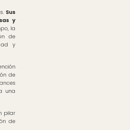
os.
Sus
sas y
po, la
ón de
dad y
ención
ión de
vances
 a una
n pilar
ión de