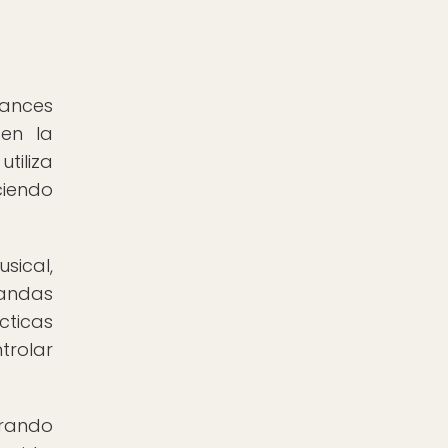
vances
 en la
tiliza
ciendo
sical,
mandas
cticas
trolar
rando