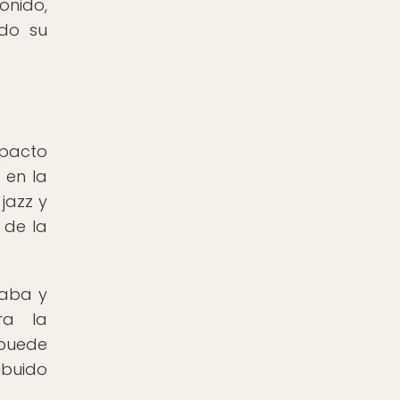
nido,
ado su
mpacto
 en la
jazz y
 de la
raba y
ra la
 puede
ibuido