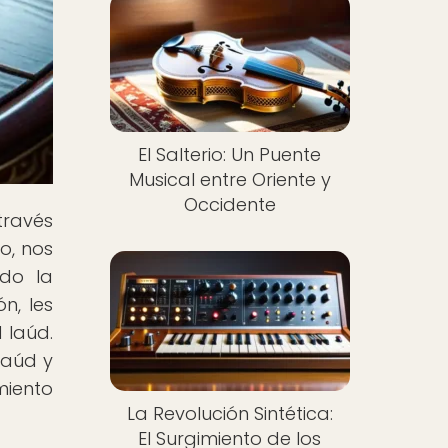
El Salterio: Un Puente
Musical entre Oriente y
Occidente
través
o, nos
ndo la
n, les
 laúd.
Laúd y
miento
La Revolución Sintética:
El Surgimiento de los