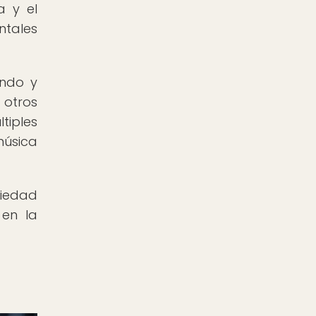
a y el
ntales
undo y
 otros
tiples
música
riedad
 en la