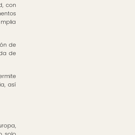
d, con
mentos
amplia
ión de
eda de
ermite
a, así
uropa,
o solo