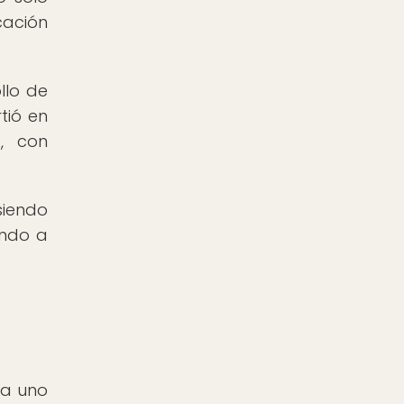
cación
llo de
tió en
, con
siendo
endo a
da uno