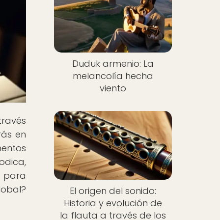
Duduk armenio: La
melancolía hecha
viento
través
rás en
mentos
odica,
o para
lobal?
El origen del sonido:
Historia y evolución de
la flauta a través de los