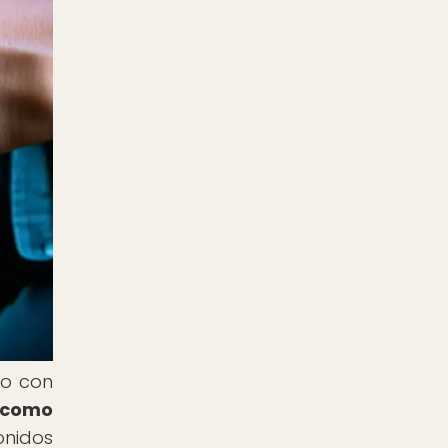
do con
 como
onidos