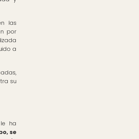
n las
ón por
lizada
uido a
cadas,
tra su
 le ha
bo, se