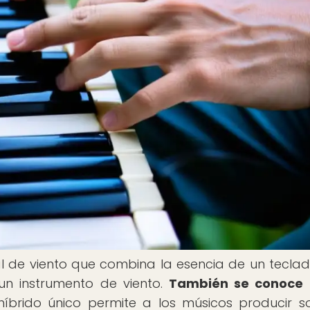
l de viento que combina la esencia de un tecla
n instrumento de viento.
También se conoce
híbrido único permite a los músicos producir s