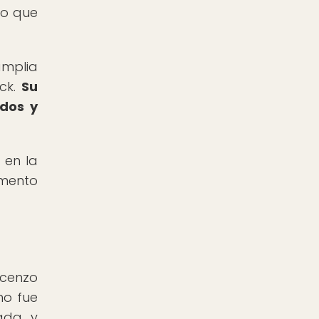
po que
amplia
ock.
Su
ados y
 en la
emento
icenzo
no fue
ada y