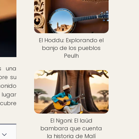
El Hoddu: Explorando el
banjo de los pueblos
Peulh
s una
bre su
 sonido
 lugar
scubre
El Ngoni: El laúd
bambara que cuenta
la historia de Malí