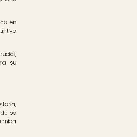
ico en
intivo
ucial,
ra su
toria,
nde se
écnica