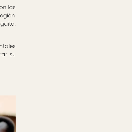
on las
región.
gaita,
ntales
rar su