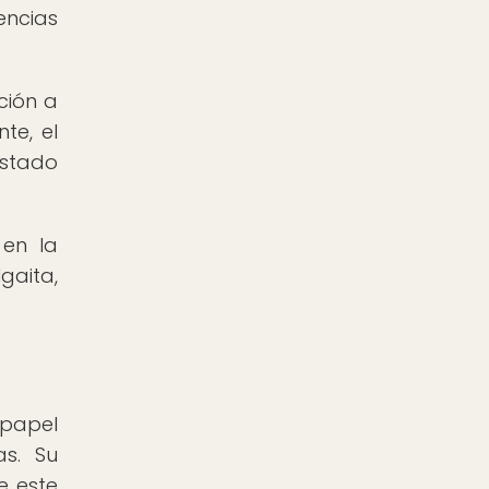
encias
ción a
te, el
estado
 en la
gaita,
papel
as. Su
e este