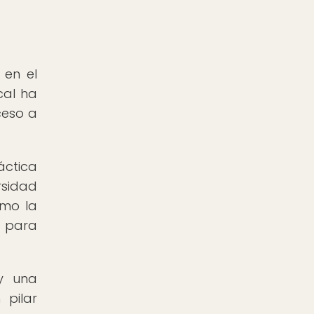
 en el
cal ha
ceso a
áctica
rsidad
omo la
s para
y una
 pilar