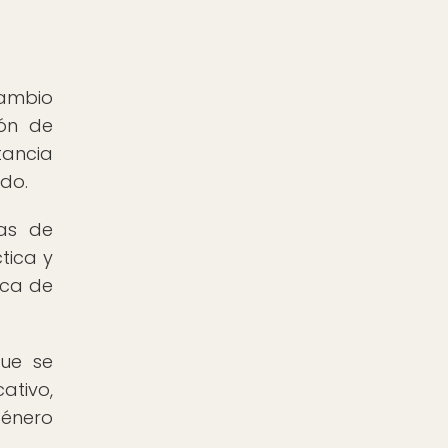
ambio
ión de
tancia
do.
mas de
tica y
ica de
ue se
ativo,
género