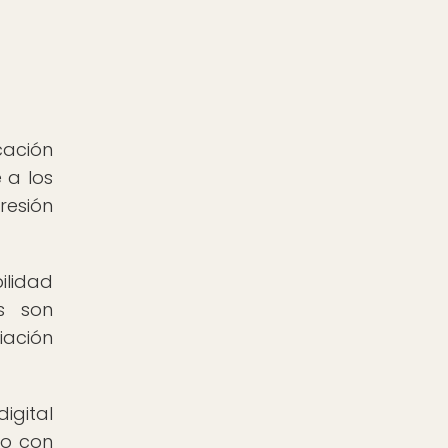
cación
 a los
resión
lidad
es son
iación
igital
ro con