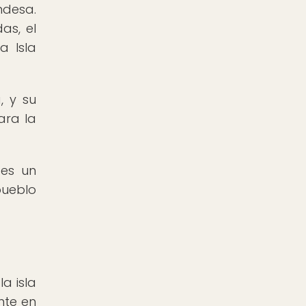
ndesa.
as, el
a Isla
, y su
ara la
 es un
pueblo
a isla
nte en