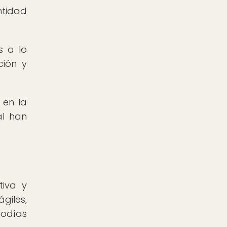
ntidad
s a lo
ción y
 en la
al han
tiva y
giles,
lodías