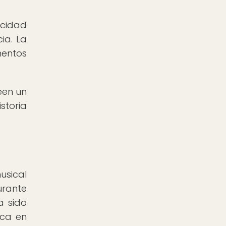
acidad
ia. La
mentos
een un
storia
usical
urante
a sido
ica en