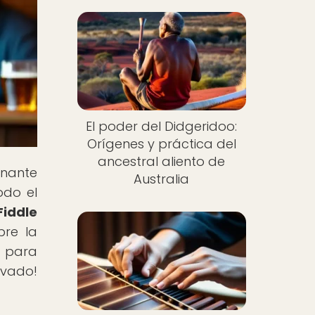
El poder del Didgeridoo:
Orígenes y práctica del
ancestral aliento de
inante
Australia
odo el
 Fiddle
bre la
e para
vado!