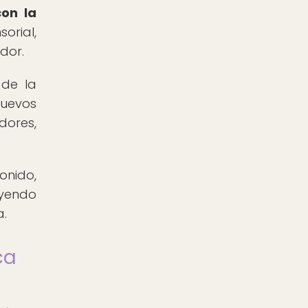
on la
orial,
dor.
 de la
nuevos
dores,
onido,
yendo
a.
ca