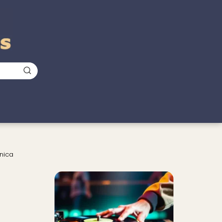
nica
a