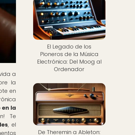
El Legado de los
Pioneros de la Música
Electrónica: Del Moog al
Ordenador
vida a
bre la
ote en
rónica
 en la
n! Te
les
, el
De Theremin a Ableton:
mentos