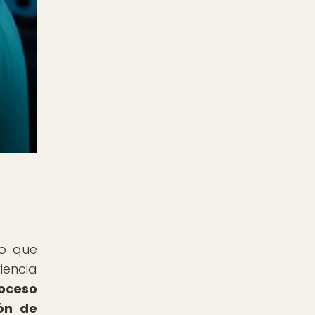
vo que
iencia
roceso
ón de