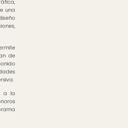
áfica,
de una
diseño
iones,
ermite
ean de
sonido
idades
rsiva.
e a la
onoros
norama