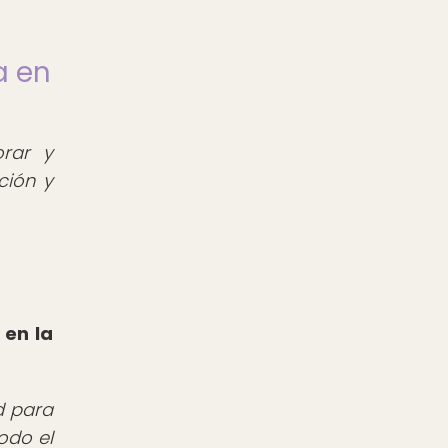
a en
orar y
ción y
 en la
d para
odo el