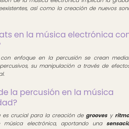
sión de la música electrónica implican la graba
existentes, así como la creación de nuevos son
ats en la música electrónica co
?
 con enfoque en la percusión se crean media
ercusivos, su manipulación a través de efecto
l.
 de la percusión en la música
idad?
a es crucial para la creación de
grooves
y
ritm
e música electrónica, aportando una
sensaci