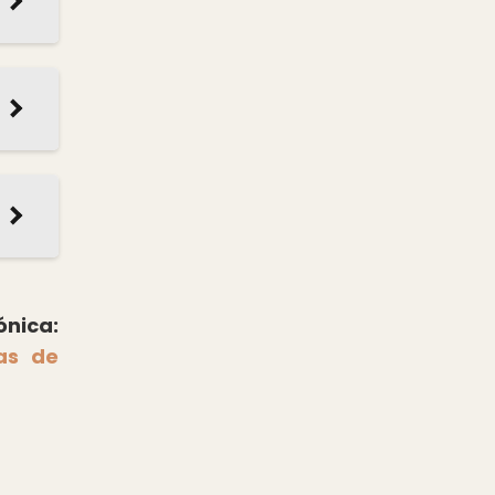
ónica:
as de