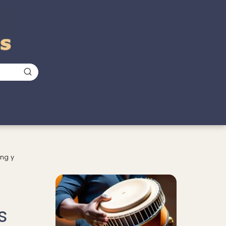
ing y
s