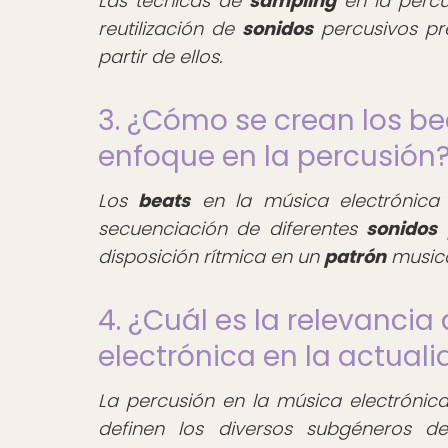
Las técnicas de
sampling
en la percu
reutilización de
sonidos
percusivos pre
partir de ellos.
3. ¿Cómo se crean los be
enfoque en la percusión
Los
beats
en la música electrónica
secuenciación de diferentes
sonidos
p
disposición rítmica en un
patrón
musica
4. ¿Cuál es la relevancia
electrónica en la actual
La percusión en la música electrónic
definen los diversos subgéneros d