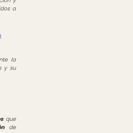
ción y
idos a
n
nte la
s y su
os
que
ón
de