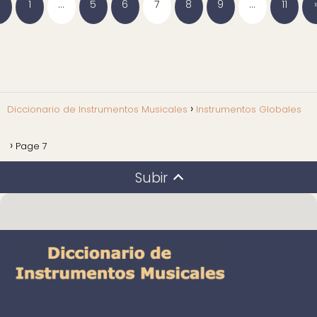
1
…
5
6
7
8
9
…
11
Diccionario de Instrumentos Musicales
Instrumentos Globales
Page 7
Subir