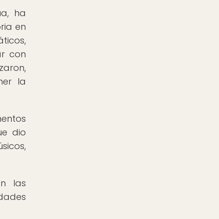
ua, ha
ria en
ticos,
ar con
zaron,
er la
mentos
ue dio
sicos,
an las
idades