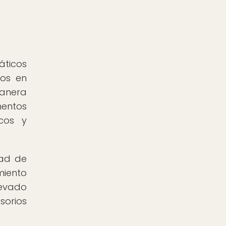
áticos
tos en
manera
mentos
icos y
dad de
miento
levado
sorios