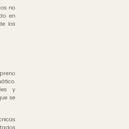
cos no
ido en
de los
opreno
ático.
des y
que se
cnicas
ltados