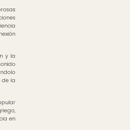
rosas
ciones
iencia
nexión
n y la
sonido
éndolo
 de la
opular
riego,
cia en