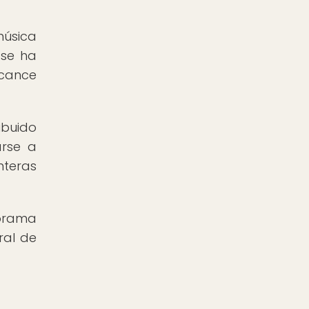
música
 se ha
lcance
ibuido
arse a
nteras
norama
ral de