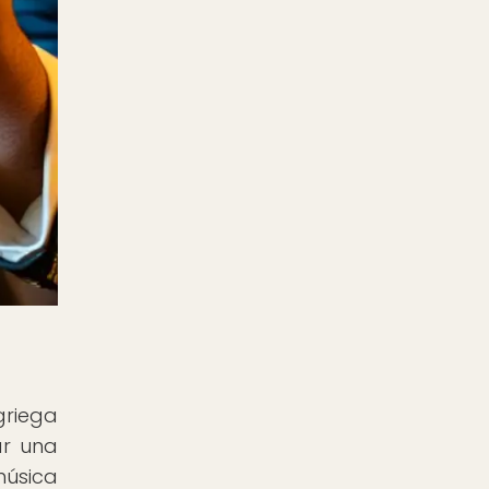
griega
ar una
úsica