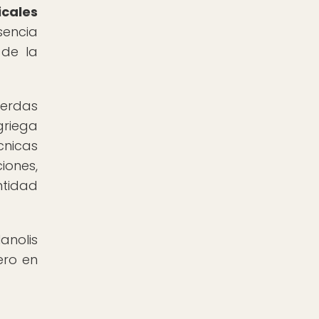
cales
sencia
 de la
uerdas
griega
cnicas
iones,
ntidad
anolis
ero en