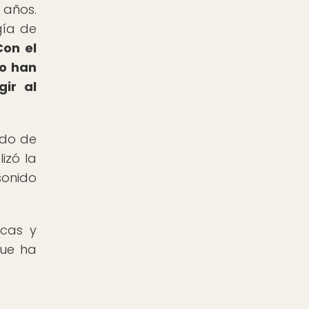
 años.
gía de
Con el
io han
ir al
ido de
izó la
sonido
icas y
que ha