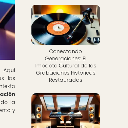
Conectando
Generaciones: El
Impacto Cultural de las
! Aquí
Grabaciones Históricas
as las
Restauradas
ntexto
bación
ndo la
ento y