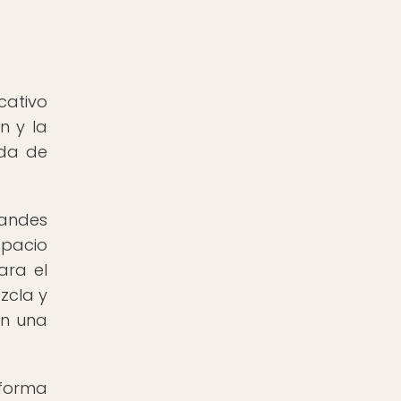
icativo
ón y la
ada de
randes
spacio
ara el
zcla y
on una
 forma