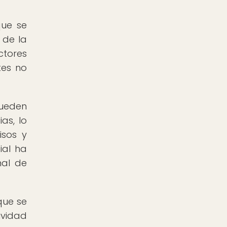
que se
 de la
ctores
tes no
pueden
as, lo
isos y
ial ha
nal de
que se
ividad