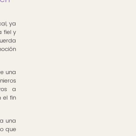
al, ya
fiel y
cuerda
moción
re una
nieros
vos a
el fin
ca una
lo que