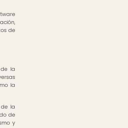
ftware
ación,
tos de
 de la
versas
omo la
 de la
ido de
ismo y