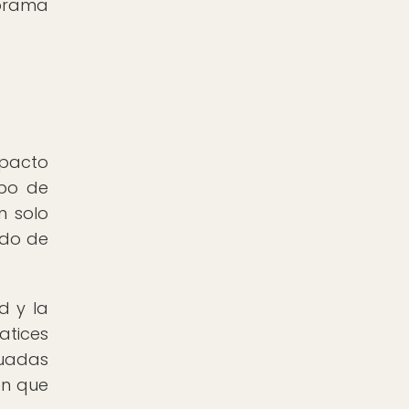
norama
mpacto
ipo de
n solo
ido de
d y la
atices
cuadas
en que