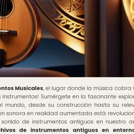
entos Musicales
, el lugar donde la música cobra 
los instrumentos! Sumérgete en la fascinante explo
el mundo, desde su construcción hasta su rele
ión sonora en realidad aumentada está revoluci
sonido de instrumentos antiguos en nuestro ar
chivos de instrumentos antiguos en entorn