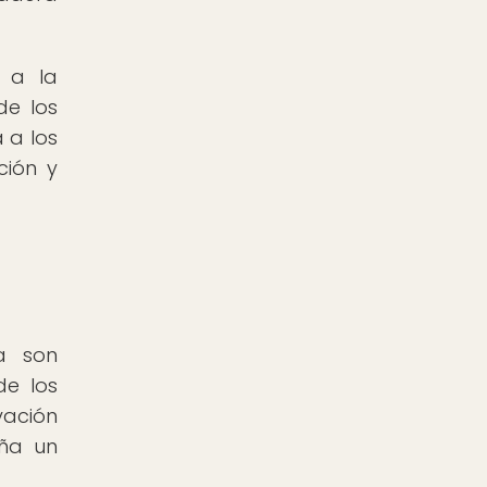
 a la
de los
 a los
ción y
a son
de los
vación
eña un