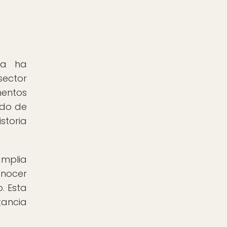
da ha
sector
mentos
ido de
storia
amplia
onocer
. Esta
tancia