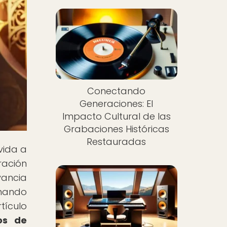
Conectando
Generaciones: El
Impacto Cultural de las
Grabaciones Históricas
Restauradas
vida a
ración
vancia
onando
tículo
os de