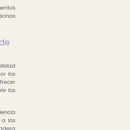
mentos
rsonas
 de
alidad
or los
frecer
te los
iencia
 a los
dadera