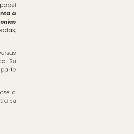
 papel
onta a
monias
bodas,
versas
ca. Su
 parte
dose a
tra su