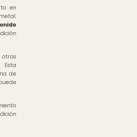
rto en
metal.
onido
dición
 otros
. Esta
ana de
 puede
iento
dición