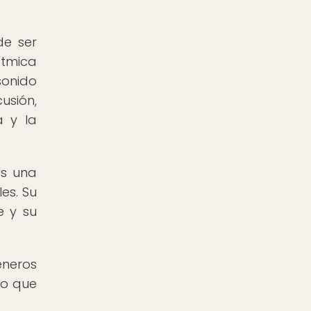
de ser
ítmica
sonido
usión,
a y la
es una
les. Su
e y su
éneros
lo que