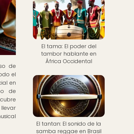
El tama: El poder del
tambor hablante en
África Occidental
rso de
odo el
ial en
ido de
scubre
llevar
usical
El tantan: El sonido de la
samba reggae en Brasil