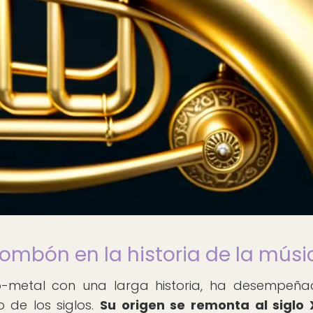
rombón en la historia de la músi
to-metal con una larga historia, ha desempeñ
o de los siglos.
Su origen se remonta al siglo