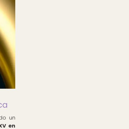
ca
ado un
 XV en