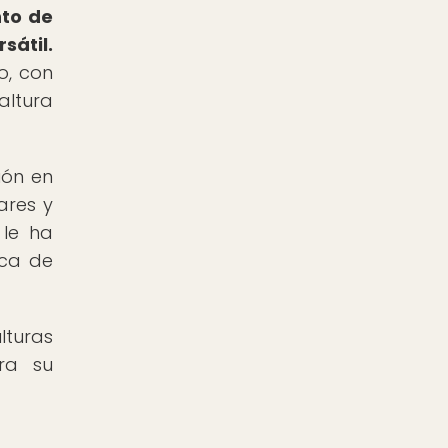
nto de
sátil.
o, con
altura
ión en
ares y
 le ha
ica de
lturas
ra su