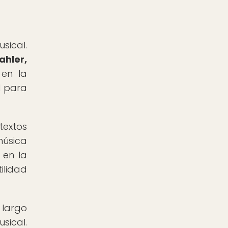
sical.
ahler,
 en la
l para
textos
úsica
 en la
ilidad
 largo
sical.