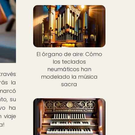
El órgano de aire: Cómo
los teclados
neumáticos han
través
modelado la música
rás la
sacra
 marcó
to, su
ivo ha
 viaje
a!