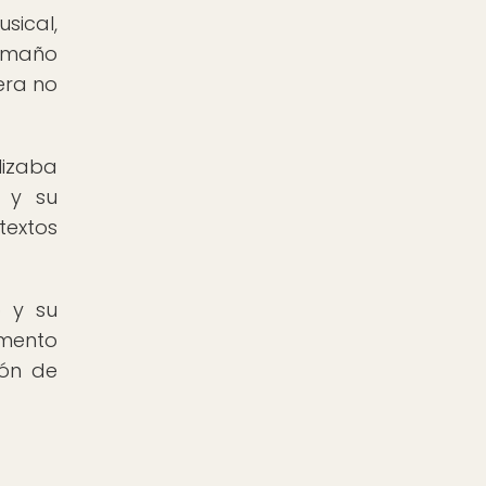
sical,
tamaño
era no
lizaba
o y su
textos
o y su
umento
ión de