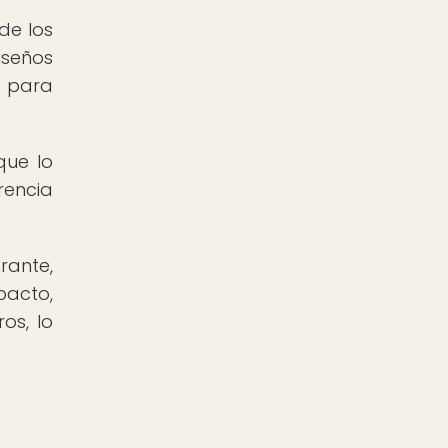
de los
iseños
s para
que lo
rencia
rante,
pacto,
os, lo