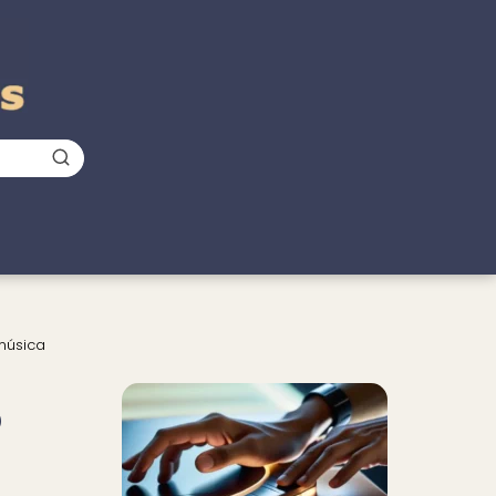
 música
Nuevo
o