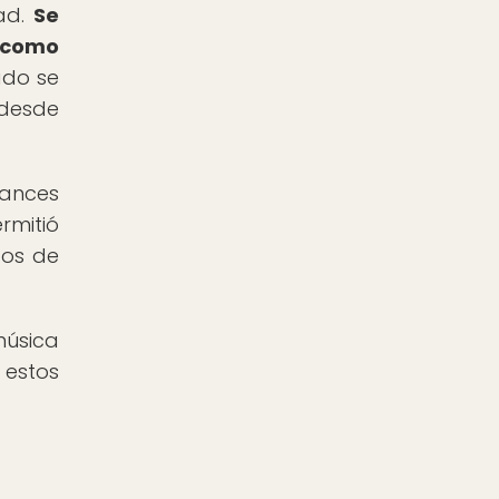
dad.
Se
s como
ado se
 desde
vances
rmitió
tos de
música
 estos