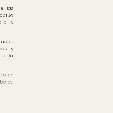
e las
 actúa
s a lo
rácter
ias y
 de la
ido en
bales,