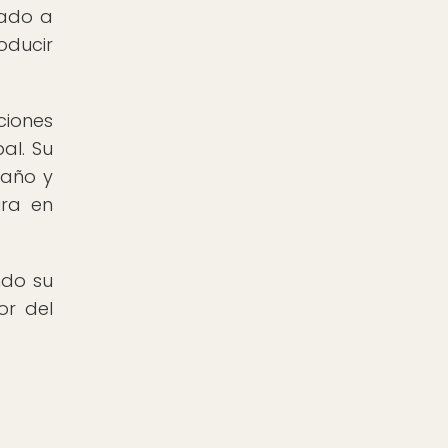
cado a
oducir
ciones
al. Su
maño y
ura en
ndo su
or del