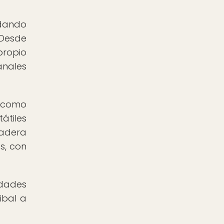
 dando
 Desde
propio
anales
s como
átiles
madera
s, con
idades
ibal a