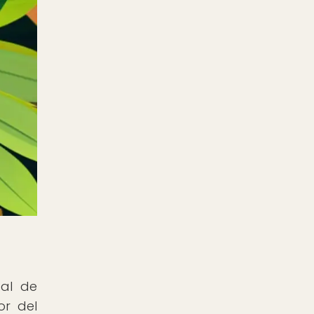
cal de
or del