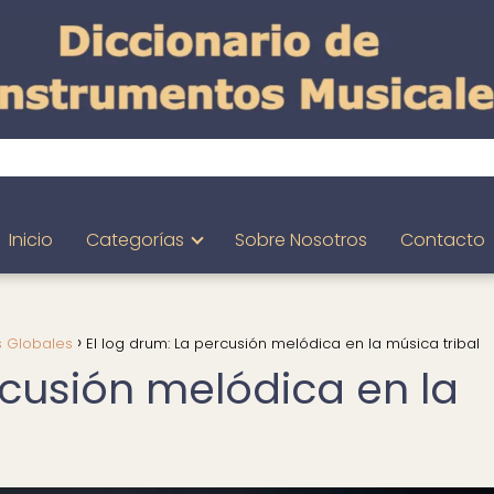
Inicio
Categorías
Sobre Nosotros
Contacto
s Globales
El log drum: La percusión melódica en la música tribal
rcusión melódica en la