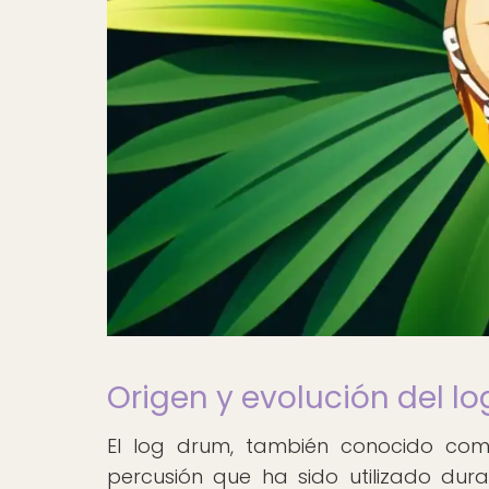
Origen y evolución del lo
El log drum, también conocido com
percusión que ha sido utilizado duran