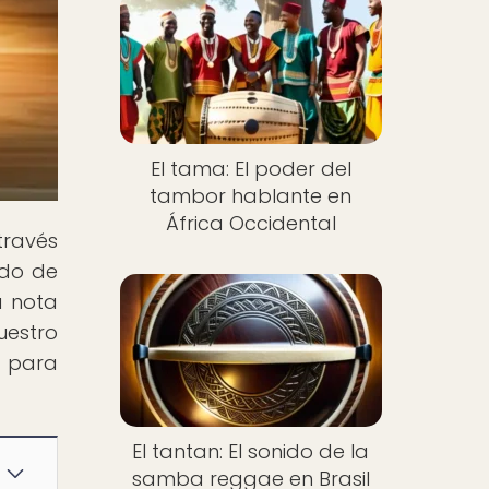
El tama: El poder del
tambor hablante en
África Occidental
través
ido de
a nota
uestro
e para
El tantan: El sonido de la
samba reggae en Brasil