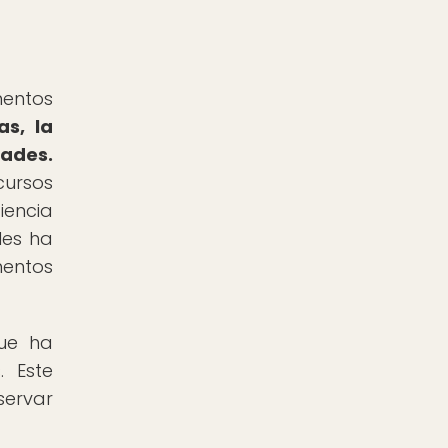
mentos
as, la
dades.
cursos
iencia
les ha
mentos
que ha
. Este
servar