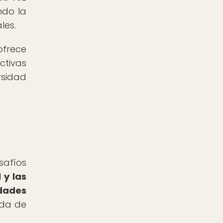
ndo la
les.
ofrece
ctivas
rsidad
afíos
 y las
dades
ida de