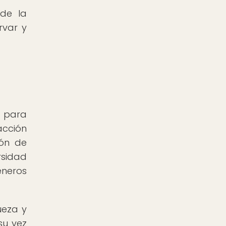
de la
rvar y
l para
acción
ión de
rsidad
éneros
queza y
su vez