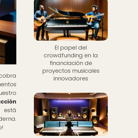
El papel del
crowdfunding en la
financiación de
proyectos musicales
 cobra
innovadores
mentos
uestro
cción
 está
derna.
o!