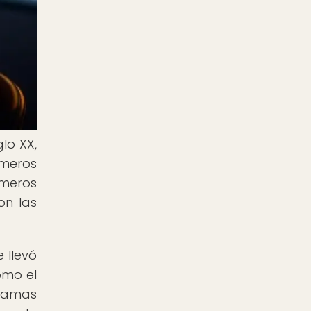
lo XX,
imeros
imeros
on las
 llevó
omo el
gramas