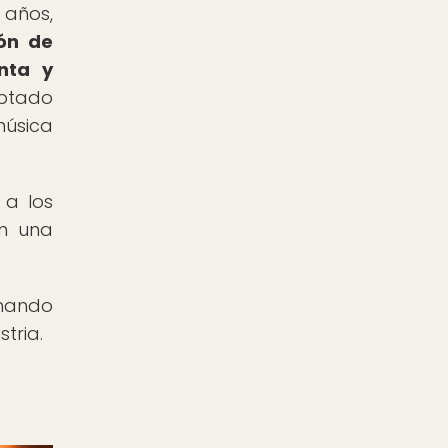
 años,
ión de
nta y
optado
música
 a los
on una
anando
tria.