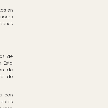
tas en
onoras
ciones
tos de
. Esta
ión de
ica de
ca con
fectos