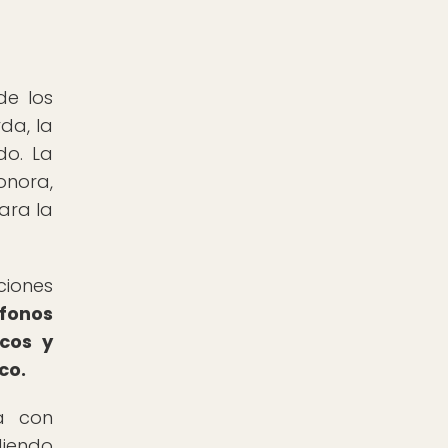
de los
da, la
do. La
onora,
ara la
ciones
ófonos
icos y
co.
ca con
diendo