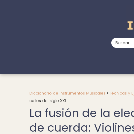
Diccionario de Instrumentos Musicales
Técnicas y E
cellos del siglo XXI
La fusión de la el
de cuerda: Violines