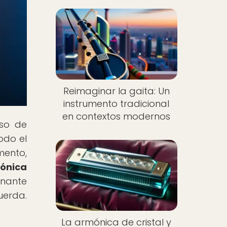
Reimaginar la gaita: Un
instrumento tradicional
en contextos modernos
rso de
odo el
mento,
rónica
onante
uerda.
La armónica de cristal y