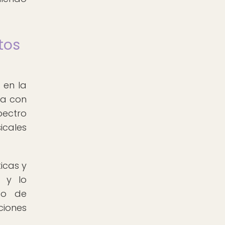
tos
 en la
da con
pectro
icales
icas y
o y lo
po de
ciones