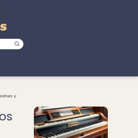
olines y
tos