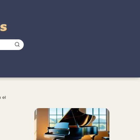
 el
Nuevo