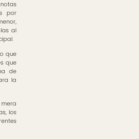
 notas
s por
menor,
las al
ipal.
lo que
os que
ma de
ara la
a mera
s, los
rentes