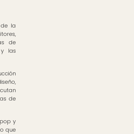
 de la
tores,
cas de
 y las
ucción
iseño,
ecutan
vas de
 pop y
lo que