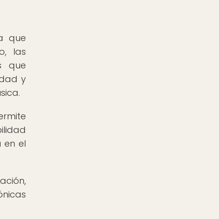
a que
o, las
s que
idad y
sica.
ermite
ilidad
 en el
ación,
ónicas