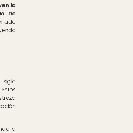
ven la
lo de
peñado
uyendo
 siglo
 Estos
treza
cación
endo a