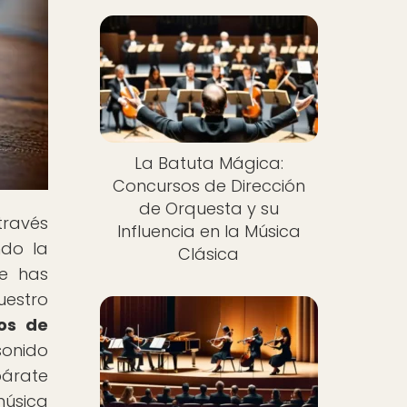
La Batuta Mágica:
Concursos de Dirección
de Orquesta y su
través
Influencia en la Música
ndo la
Clásica
Te has
uestro
os de
 sonido
párate
música