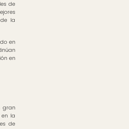
les de
ejores
 de la
ido en
inúan
ión en
e
n gran
 en la
tes de