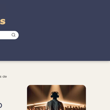
es de
o