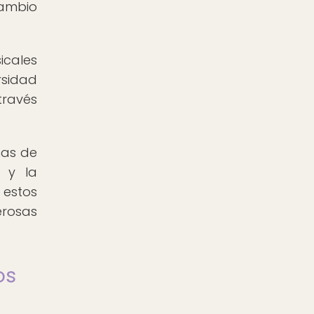
cambio
cales
rsidad
través
nas de
 y la
 estos
erosas
os