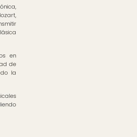
ónica,
zart,
smitir
lásica
dos en
dad de
ido la
icales
diendo