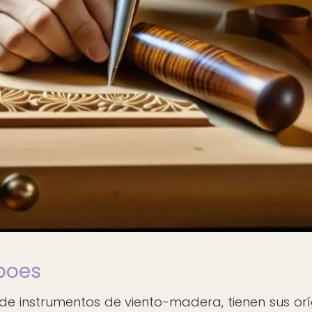
oboes
a de instrumentos de viento-madera, tienen sus or