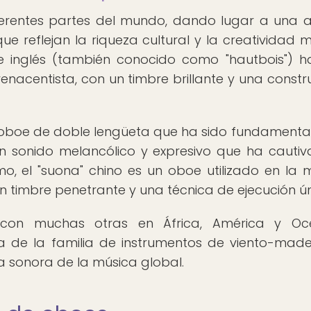
iferentes partes del mundo, dando lugar a una 
ue reflejan la riqueza cultural y la creatividad m
e inglés (también conocido como "hautbois") h
nacentista, con un timbre brillante y una constr
n oboe de doble lengüeta que ha sido fundamental
un sonido melancólico y expresivo que ha cauti
o, el "suona" chino es un oboe utilizado en la 
un timbre penetrante y una técnica de ejecución ún
 con muchas otras en África, América y Oce
za de la familia de instrumentos de viento-mad
a sonora de la música global.