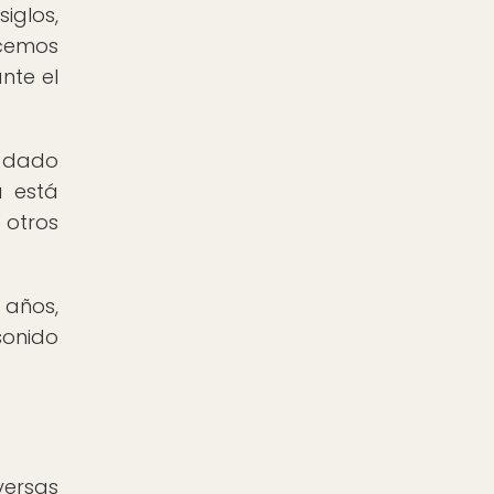
iglos,
ocemos
nte el
a dado
a está
 otros
 años,
sonido
versas