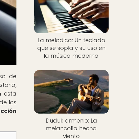
La melodica: Un teclado
que se sopla y su uso en
la música moderna
rso de
toria,
n esta
de los
ucción
Duduk armenio: La
melancolía hecha
viento