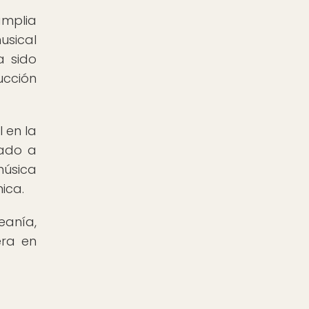
amplia
usical
a sido
ucción
 en la
vado a
música
ica.
anía,
era en