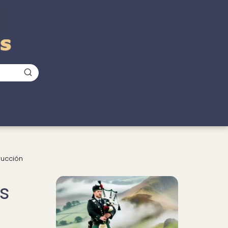
rucción
s