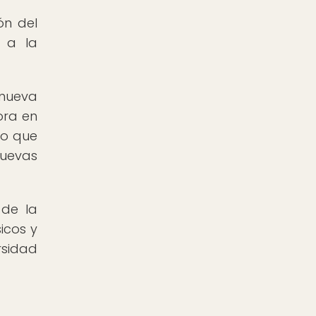
ón del
e a la
 nueva
ora en
no que
nuevas
 de la
icos y
rsidad