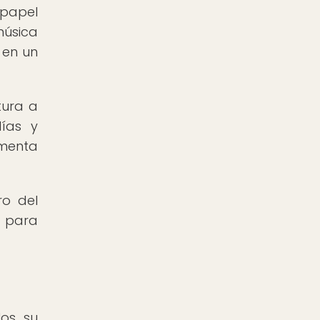
 papel
música
 en un
tura a
días y
ementa
ro del
d para
os, su