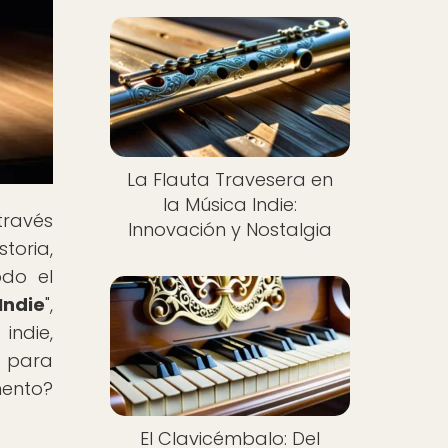
La Flauta Travesera en
la Música Indie:
través
Innovación y Nostalgia
toria,
odo el
Indie
",
indie,
o para
mento?
El Clavicémbalo: Del