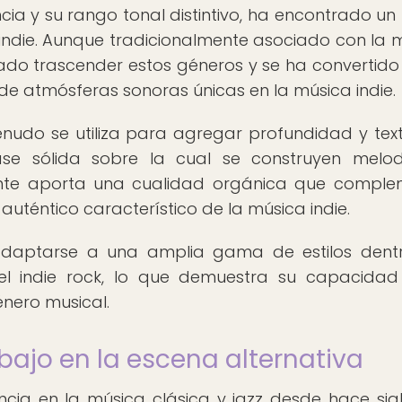
cia y su rango tonal distintivo, ha encontrado un
indie. Aunque tradicionalmente asociado con la 
grado trascender estos géneros y se ha convertido
e atmósferas sonoras únicas en la música indie.
enudo se utiliza para agregar profundidad y tex
se sólida sobre la cual se construyen melo
ante aporta una cualidad orgánica que compl
uténtico característico de la música indie.
 adaptarse a una amplia gama de estilos dent
a el indie rock, lo que demuestra su capacida
énero musical.
ajo en la escena alternativa
ncia en la música clásica y jazz desde hace sigl