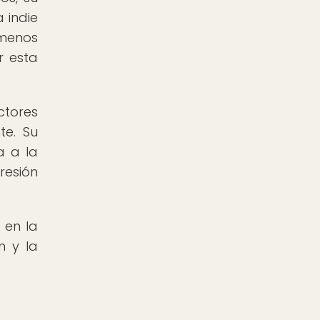
 indie
 menos
r esta
tores
te. Su
a a la
resión
 en la
n y la