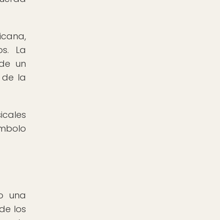
icana,
os. La
ade un
 de la
icales
ímbolo
do una
de los