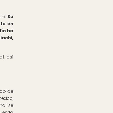
chi.
Su
rte en
lín ha
achi,
l, así
ado de
éxico,
nal se
cuerda