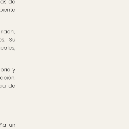
tas de
biente
iachi,
es. Su
cales,
toria y
ación.
cia de
eña un