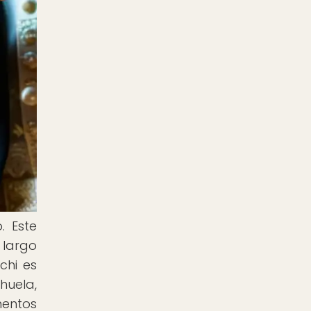
. Este
 largo
chi es
huela,
mentos